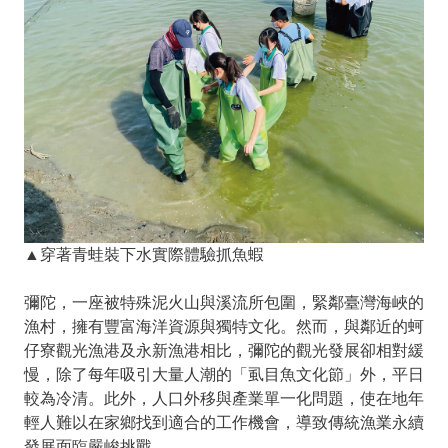
▲穿著青蛙裝下水實際體驗抓魚蝦
彌陀，一座被特殊泥火山與溪流所包圍，緊鄰臺灣海峽的
漁村，擁有豐富海洋資源與獨特文化。然而，與鄰近的蚵
仔寮觀光漁港及永新漁港相比，彌陀的觀光發展卻相對緩
慢，除了每年吸引大量人潮的「虱目魚文化節」外，平日
較為冷清。此外，人口外移與產業單一化問題，使在地年
輕人難以在家鄉找到適合的工作機會，導致傳統漁業永續
發展面臨嚴峻挑戰。