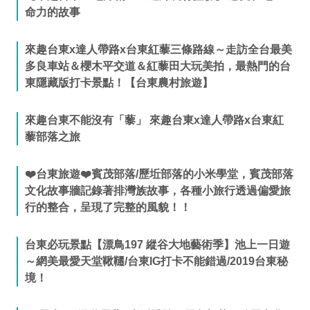
命力的故事
來趣台東x達人帶路x台東紅藜三條路線～走訪全台最美
多良車站＆櫻木平交道＆紅藜田大玩美拍，最熱門的台
東隱藏版打卡景點！【台東農村旅遊】
來趣台東不能沒有「藜」 來趣台東x達人帶路x台東紅
藜部落之旅
❤️台東旅遊❤️賓茂部落/歷坵部落的小米學堂，賓茂部落
文化故事牆記錄著排灣族故事，各種小旅行透過偏愛旅
行的整合，呈現了完整的風貌！！
台東必玩景點【漂鳥197 縱谷大地藝術季】池上一日遊
～網美最愛天堂鞦韆/台東IG打卡不能錯過/2019台東秘
境！