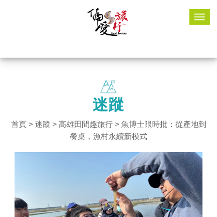
Togg
navig
迷蹤
首頁
>
迷蹤
>
高雄田間趣旅行
> 魚博士限時批：從產地到
餐桌，漁村永續新模式