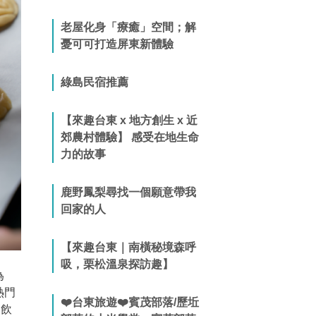
老屋化身「療癒」空間；解
憂可可打造屏東新體驗
綠島民宿推薦
【來趣台東 x 地方創生 x 近
郊農村體驗】 感受在地生命
力的故事
鹿野鳳梨尋找一個願意帶我
回家的人
【來趣台東｜南橫秘境森呼
吸，栗松溫泉探訪趣】
為
熱門
❤️台東旅遊❤️賓茂部落/歷坵
落飲