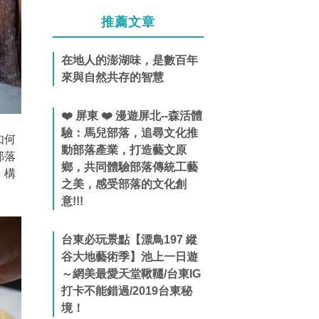
推薦文章
在地人的澎湖味，是數百年
來與自然共存的智慧
❤️ 屏東 ❤️ 漫遊屏北--森活體
驗：馬兒部落，追尋文化推
如何
動部落產業，打造藝文原
部落
鄉，共同體驗部落傳統工藝
，構
之美，感受部落的文化創
意!!!
台東必玩景點【漂鳥197 縱
谷大地藝術季】池上一日遊
～網美最愛天堂鞦韆/台東IG
打卡不能錯過/2019台東秘
境！