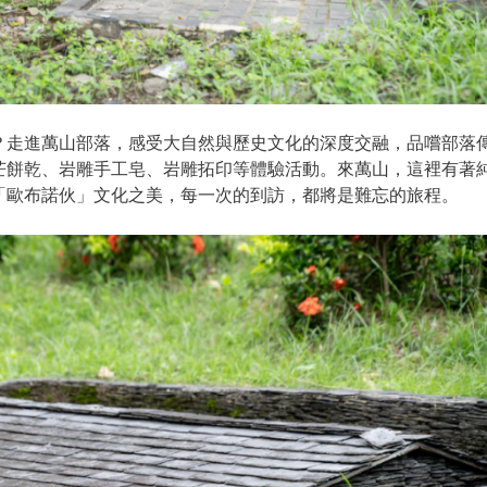
走進萬山部落，感受大自然與歷史文化的深度交融，品嚐部落
芒餅乾、岩雕手工皂、岩雕拓印等體驗活動。來萬山，這裡有著
「歐布諾伙」文化之美，每一次的到訪，都將是難忘的旅程。