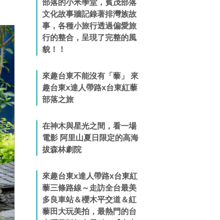
部落的小米學堂，賓茂部落
文化故事牆記錄著排灣族故
事，各種小旅行透過偏愛旅
行的整合，呈現了完整的風
貌！！
來趣台東不能沒有「藜」 來
趣台東x達人帶路x台東紅藜
部落之旅
在神木與星光之間，看一場
電影 阿里山夏日限定的高海
拔森林劇院
來趣台東x達人帶路x台東紅
藜三條路線～走訪全台最美
多良車站＆櫻木平交道＆紅
藜田大玩美拍，最熱門的台