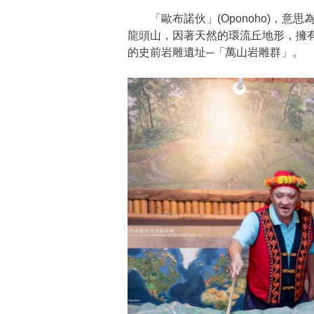
「歐布諾伙」(Oponoho)，意
龍頭山，因著天然的環流丘地形，擁
的史前岩雕遺址─「萬山岩雕群」。