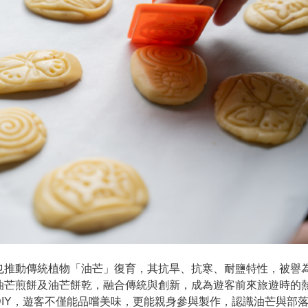
推動傳統植物「油芒」復育，其抗旱、抗寒、耐鹽特性，被譽
油芒煎餅及油芒餅乾，融合傳統與創新，成為遊客前來旅遊時的
IY，遊客不僅能品嚐美味，更能親身參與製作，認識油芒與部