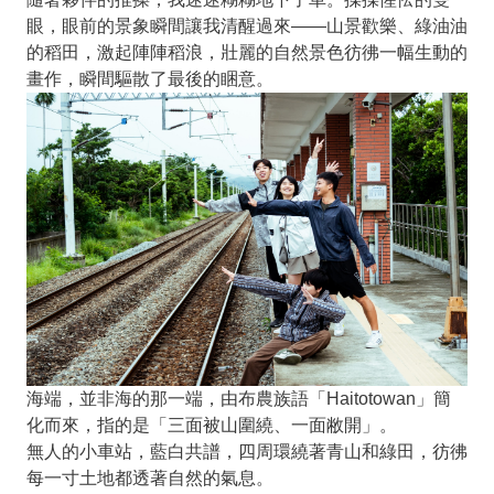
眼，眼前的景象瞬間讓我清醒過來——山景歡樂、綠油油
的稻田，激起陣陣稻浪，壯麗的自然景色彷彿一幅生動的
畫作，瞬間驅散了最後的睏意。
海端，並非海的那一端，由布農族語「Haitotowan」簡
化而來，指的是「三面被山圍繞、一面敝開」。
無人的小車站，藍白共譜，四周環繞著青山和綠田，彷彿
每一寸土地都透著自然的氣息。