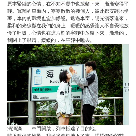
原本緊繃的心情，在不知不覺中也放鬆下來，漸漸變得平
靜。寬闊的車廂內，零零散散的幾個人，彼此都安靜地坐
著，車內的環境也愈加靜謐。透過車窗，陽光灑落進來，
柔和的光線撒在我們的身上，暖暖的感覺讓人不自覺地放
慢了呼吸，心情也在這片刻的寧靜中放鬆下來。漸漸的，
我閉上了眼睛，緩緩的，在平靜中睡去。
滴滴滴——車門開啟，列車抵達了目的地。
隨著夥伴的推搡，我迷迷糊糊地下了車。揉揉惺忪的雙