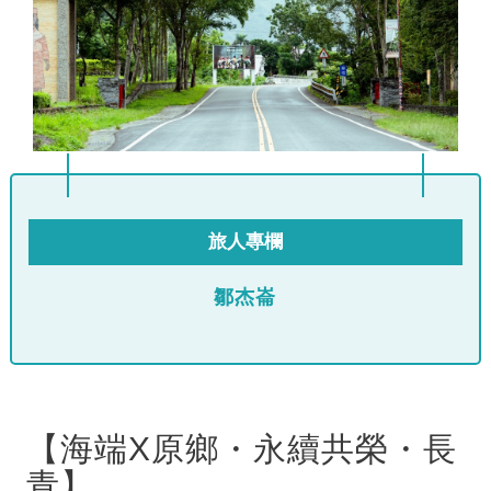
旅人專欄
鄒杰崙
【海端X原鄉・永續共榮・長
青】