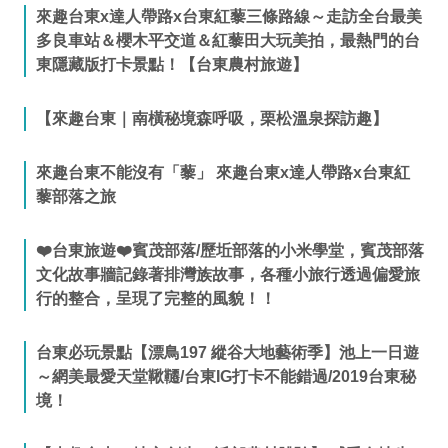
來趣台東x達人帶路x台東紅藜三條路線～走訪全台最美
多良車站＆櫻木平交道＆紅藜田大玩美拍，最熱門的台
東隱藏版打卡景點！【台東農村旅遊】
【來趣台東｜南橫秘境森呼吸，栗松溫泉探訪趣】
來趣台東不能沒有「藜」 來趣台東x達人帶路x台東紅
藜部落之旅
❤️台東旅遊❤️賓茂部落/歷坵部落的小米學堂，賓茂部落
文化故事牆記錄著排灣族故事，各種小旅行透過偏愛旅
行的整合，呈現了完整的風貌！！
台東必玩景點【漂鳥197 縱谷大地藝術季】池上一日遊
～網美最愛天堂鞦韆/台東IG打卡不能錯過/2019台東秘
境！