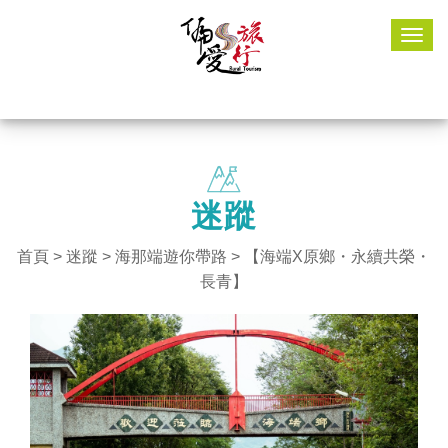
Togg
navig
迷蹤
首頁
>
迷蹤
>
海那端遊你帶路
> 【海端X原鄉・永續共榮・
長青】