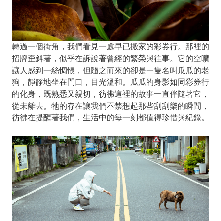
轉過一個街角，我們看見一處早已搬家的彩券行。那裡的
招牌歪斜著，似乎在訴說著曾經的繁榮與往事。它的空曠
讓人感到一絲惆悵，但隨之而來的卻是一隻名叫瓜瓜的老
狗，靜靜地坐在門口，目光溫和。瓜瓜的身影如同彩券行
的化身，既熟悉又親切，彷彿這裡的故事一直伴隨著它，
從未離去。牠的存在讓我們不禁想起那些刮刮樂的瞬間，
彷彿在提醒著我們，生活中的每一刻都值得珍惜與紀錄。