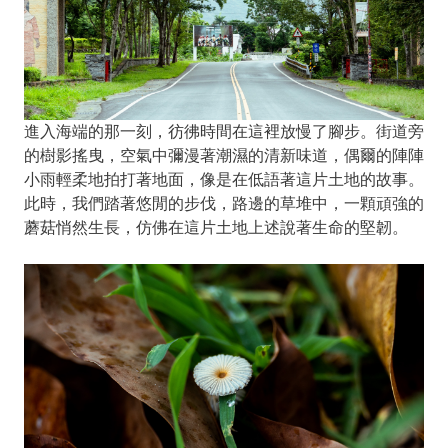
進入海端的那一刻，彷彿時間在這裡放慢了腳步。街道旁
的樹影搖曳，空氣中彌漫著潮濕的清新味道，偶爾的陣陣
小雨輕柔地拍打著地面，像是在低語著這片土地的故事。
此時，我們踏著悠閒的步伐，路邊的草堆中，一顆頑強的
蘑菇悄然生長，仿佛在這片土地上述說著生命的堅韌。