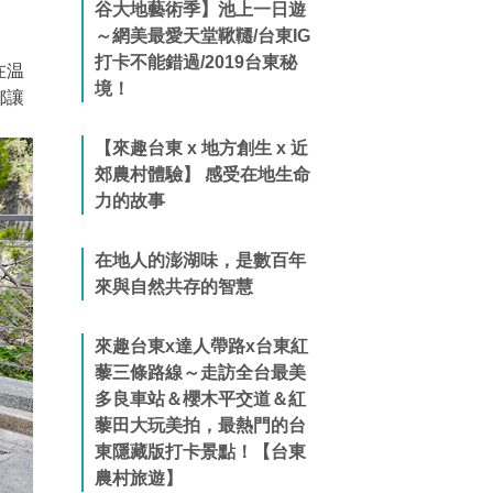
谷大地藝術季】池上一日遊
～網美最愛天堂鞦韆/台東IG
打卡不能錯過/2019台東秘
在温
境！
都讓
【來趣台東 x 地方創生 x 近
郊農村體驗】 感受在地生命
力的故事
在地人的澎湖味，是數百年
來與自然共存的智慧
來趣台東x達人帶路x台東紅
藜三條路線～走訪全台最美
多良車站＆櫻木平交道＆紅
藜田大玩美拍，最熱門的台
東隱藏版打卡景點！【台東
農村旅遊】