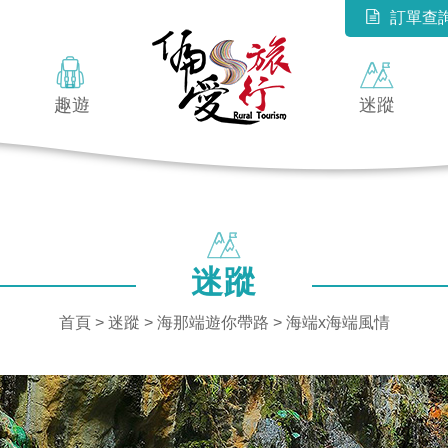
訂單查
趣遊
迷蹤
迷蹤
首頁
>
迷蹤
>
海那端遊你帶路
> 海端x海端風情