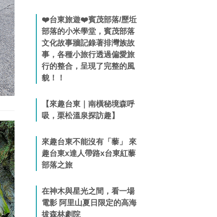
❤️台東旅遊❤️賓茂部落/歷坵
部落的小米學堂，賓茂部落
文化故事牆記錄著排灣族故
事，各種小旅行透過偏愛旅
行的整合，呈現了完整的風
貌！！
【來趣台東｜南橫秘境森呼
吸，栗松溫泉探訪趣】
來趣台東不能沒有「藜」 來
趣台東x達人帶路x台東紅藜
部落之旅
在神木與星光之間，看一場
電影 阿里山夏日限定的高海
拔森林劇院