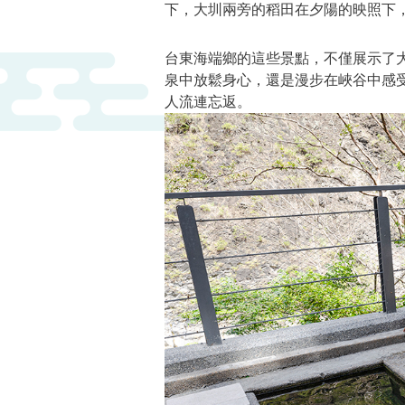
下，大圳兩旁的稻田在夕陽的映照下
台東海端鄉的這些景點，不僅展示了
泉中放鬆身心，還是漫步在峽谷中感
人流連忘返。