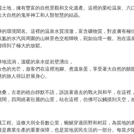
麗土地，擁有豐富的自然景觀和文化遺產。這裡的栗松温泉、六
出大自然的鬼斧神工和人類智慧的結晶。
靜的環境聞名。這裡的温泉水質清澈，富含礦物質，對皮膚有極
氤氳的水汽與周圍的山林景色交相輝映，宛如仙境一般。泡在温
都得到了極大的放鬆。
靜地流淌，溫暖的泉水從岩壁湧出，
金色的光芒，遊客們在這裡泡腳、煮溫泉蛋，享受著大自然的饋
憊的旅人得以舒展身心。
滄桑，古老的砲台靜默不語，訴說著過去的戰火與和平，在這裡
廣闊，四周繞著壯麗的山景，站在這裡，仿佛可以觸摸到天空，
溉工程。這條大圳全長數公里，蜿蜒穿過田野和村莊，為當地的
僅是農業生產的重要保障，也是當地居民生活的一部分。每當夕