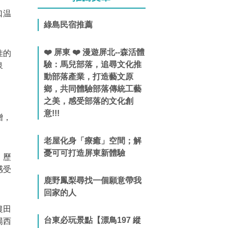
口温
綠島民宿推薦
❤️ 屏東 ❤️ 漫遊屏北--森活體
佳的
驗：馬兒部落，追尋文化推
泉
動部落產業，打造藝文原
鄉，共同體驗部落傳統工藝
之美，感受部落的文化創
意!!!
贈，
老屋化身「療癒」空間；解
憂可可打造屏東新體驗
，歷
感受
鹿野鳳梨尋找一個願意帶我
回家的人
農田
台東必玩景點【漂鳥197 縱
陽西