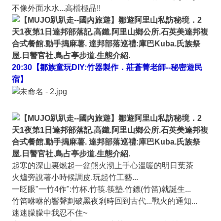
不像外面水水...高檔極品!!
20:30【鄒族童玩DIY:竹器製作．莊蒼菁老師--秘密遊民
宿】
起寒的深山裏燃起一盆熊火沏上手心溫暖的明日葉茶
火爐旁說著小時候調皮.玩起竹工藝...
一眨眼"一竹4作":竹杯.竹筷.筷墊.竹鏢(竹笛)就誕生...
竹笛咻咻的響聲劃破黑夜剎時回到古代...戰火的通知...
迷迷朦朦中我忍不住~