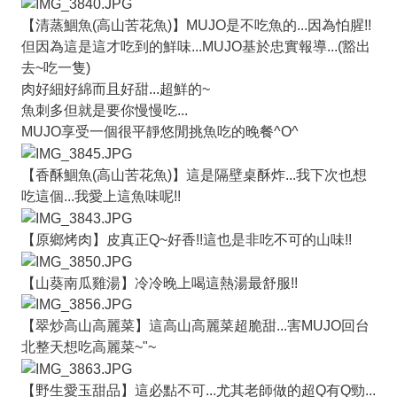
【清蒸鯝魚(高山苦花魚)】MUJO是不吃魚的...因為怕腥!!
但因為這是這才吃到的鮮味...MUJO基於忠實報導...(豁出
去~吃一隻)
肉好細好綿而且好甜...超鮮的~
魚刺多但就是要你慢慢吃...
MUJO享受一個很平靜悠閒挑魚吃的晚餐^O^
【香酥鯝魚(高山苦花魚)】這是隔壁桌酥炸...我下次也想
吃這個...我愛上這魚味呢!!
【原鄉烤肉】皮真正Q~好香!!這也是非吃不可的山味!!
【山葵南瓜雞湯】冷冷晚上喝這熱湯最舒服!!
【翠炒高山高麗菜】這高山高麗菜超脆甜...害MUJO回台
北整天想吃高麗菜~"~
【野生愛玉甜品】這必點不可...尤其老師做的超Q有Q勁...