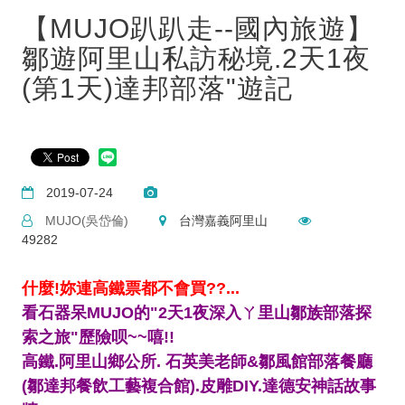
【MUJO趴趴走--國內旅遊】
鄒遊阿里山私訪秘境.2天1夜
(第1天)達邦部落"遊記
2019-07-24
MUJO(吳岱倫)
台灣嘉義阿里山
49282
什麼!妳連高鐵票都不會買??...
看石器呆MUJO的"2天1夜深入ㄚ里山鄒族部落探
索之旅"歷險呗~~嘻!!
高鐵.阿里山鄉公所. 石英美老師&鄒風館部落餐廳
(鄒達邦餐飲工藝複合館).皮雕DIY.達德安神話故事