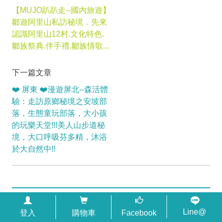
【MUJO趴趴走--國內旅遊】
鄒遊阿里山私訪秘境．先來
認識阿里山12村.文化特色.
鄒族祭典.伴手禮.鄒族情歌...
下一篇文章
❤️ 屏東 ❤️漫遊屏北--森活體
驗：走訪原鄉秘境之安坡部
落，生態童玩部落，大小孩
的玩樂天堂!!!美人山步道秘
境，大口呼吸芬多精，沐浴
於大自然中!!
回列表
Line@
登入
購物車
Facebook