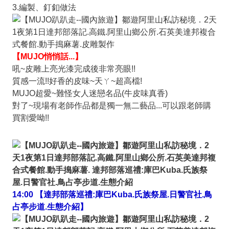
3.編製、釘釦做法
【MUJO悄悄話...】
吼~皮雕上亮光漆完成後非常亮眼!!
質感一流!!好香的皮味~天ㄚ~超高檔!
MUJO超愛~難怪女人迷戀名品(牛皮味真香)
對了~現場有老師作品都是獨一無二藝品...可以跟老師購
買割愛呦!!
14:00 【達邦部落巡禮:庫巴Kuba.氏族祭屋.日警官社.鳥
占亭步道.生態介紹】