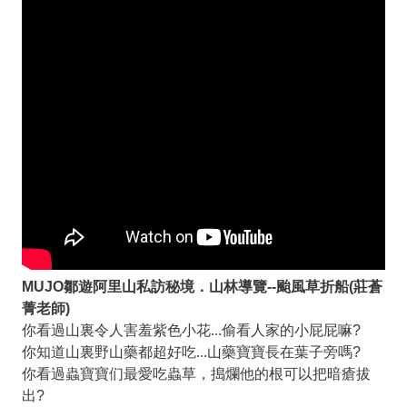
MUJO鄒遊阿里山私訪秘境．山林導覽--颱風草折船(莊蒼
菁老師)
你看過山裏令人害羞紫色小花...偷看人家的小屁屁嘛?
你知道山裏野山藥都超好吃...山藥寶寶長在葉子旁嗎?
你看過蟲寶寶们最愛吃蟲草，搗爛他的根可以把暗瘡拔
出?