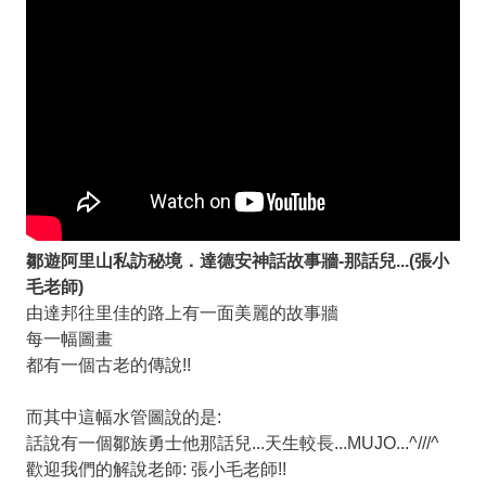
鄒遊阿里山私訪秘境．達德安神話故事牆-那話兒...(張小
毛老師)
由達邦往里佳的路上有一面美麗的故事牆
每一幅圖畫
都有一個古老的傳說!!
而其中這幅水管圖說的是:
話說有一個鄒族勇士他那話兒...天生較長...MUJO...^///^
歡迎我們的解說老師: 張小毛老師!!