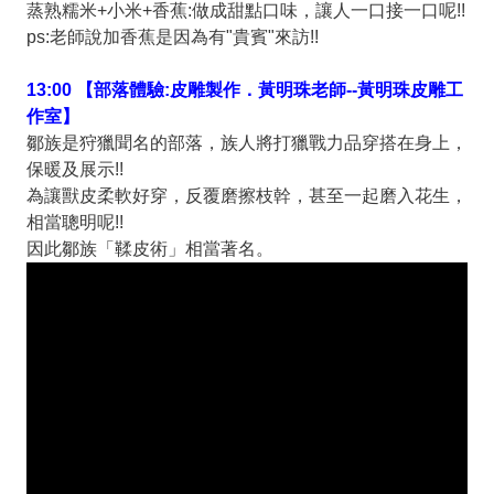
蒸熟糯米+小米+香蕉:做成甜點口味，讓人一口接一口呢!!
ps:老師說加香蕉是因為有"貴賓"來訪!!
13:00
【部落體驗:皮雕製作．黃明珠老師--黃明珠皮雕工
作室】
鄒族是狩獵聞名的部落，族人將打獵戰力品穿搭在身上，
保暖及展示!!
為讓獸皮柔軟好穿，反覆磨擦枝幹，甚至一起磨入花生，
相當聰明呢!!
因此鄒族「鞣皮術」相當著名。