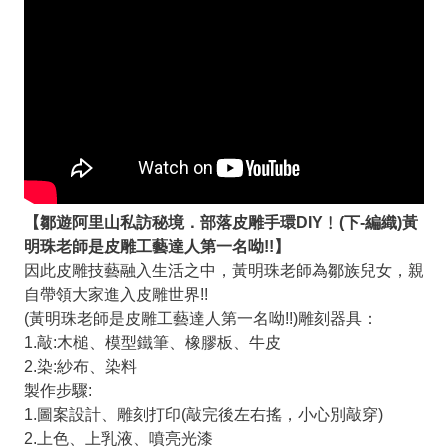
【鄒遊阿里山私訪秘境．部落皮雕手環DIY﹗(下-編織)黃
明珠老師是皮雕工藝達人第一名呦!!】
因此皮雕技藝融入生活之中，黃明珠老師為鄒族兒女，親
自帶領大家進入皮雕世界!!
(黃明珠老師是皮雕工藝達人第一名呦!!)雕刻器具：
1.敲:木槌、模型鐵筆、橡膠板、牛皮
2.染:紗布、染料
製作步驟:
1.圖案設計、雕刻打印(敲完後左右搖，小心別敲穿)
2.上色、上乳液、噴亮光漆