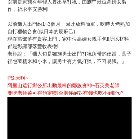
以前是家族有年輕人要出草打獵，由族中最位高婦女製
作，祈求平安勝利!!
以前獵人出門約1~3個月，因此放料簡單，吃時火烤熟加
自打獵物合食(似日本的硬麻己)
現在當部落有貴客上門，家中位高婦女親手包!!所以材料
都是彰顯部落豐收表徵!!
老師說：「獵人包是鄒族勇士出門打獵所帶的便當，葉子
裡包著糯米和小米，讓勇士有力氣打獵，不容易餓。」
PS:天啊~
阿里山這行鄉公所出動最棒的鄒族食神~石英美老師
要吃老師菜可得預定噢!否則你絕對有錢也吃不到!!^o^