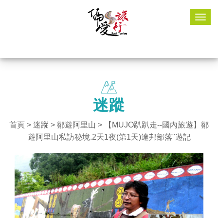
Togg
navig
迷蹤
首頁
>
迷蹤
>
鄒遊阿里山
> 【MUJO趴趴走--國內旅遊】鄒
遊阿里山私訪秘境.2天1夜(第1天)達邦部落"遊記