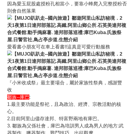
因為愛玉屁股處授粉孔相當小，要靠小蜂爬入完整授粉否
則會自然落果
愛看書小朋友可在車上看書!!這真是可愛行動服務
『小米收成祭』最主要場合，屬於家族性祭典，感謝豐
收
鄒族--庫巴
:
1.最主要功能是祭祀，且為政治、經濟、宗教活動的核
心。
2.目前阿里山儘存達邦、特富野兩地有庫巴。
3. 鄒族為父係社會，庫巴為培訓男人成為男人的地方:武
器製作、獵器製作、戰鬥技巧、出征觀摩。