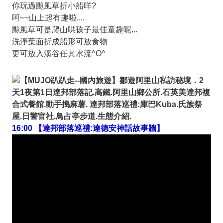
你玩過颱風草折小船咩?
呵~~山上超有趣啦....
颱風草可是爬山哄孩子最佳童趣呢...
洗淨葉面折成船形可放食物
更可放入溪谷任其水流^O^
16:00 【達邦部落巡禮:達德安神話故事牆】