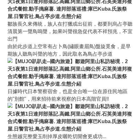
鄒族長久來傳統，族人在打獵或出征前，都要到烏占亭聽
清晨第一聲鳥嗚聲，如果叫聲很急促代表不祥預兆，不宜
出門
由於此步道上空常有占卜鳥(繡眼畫眉鳥)盤旋覓食，是早
期族人聽鳥叫聲的地方，因此取名為鳥占亭步道
日據時代日本警察宿舍，也是全台唯一位在原住民地區
的"別館"，用來招待前來視察的日本高階官員!!
生態越完整愛玉削掉厚皮曬乾切開會更成功...