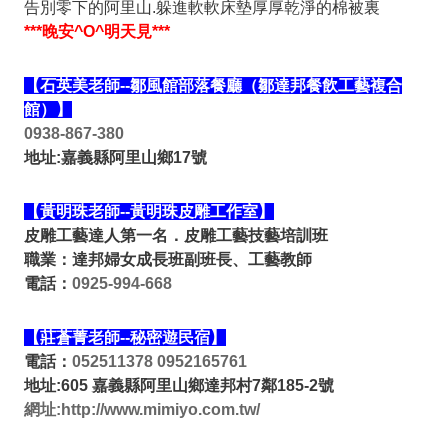
告別零下的阿里山.躲進軟軟床墊厚厚乾淨的棉被裏
***晚安^O^明天見***
【石英美老師--鄒風館部落餐廳（鄒達邦餐飲工藝複合
館）】
0938-867-380
地址:嘉義縣阿里山鄉17號
【黃明珠老師--黃明珠皮雕工作室】
皮雕工藝達人第一名．皮雕工藝技藝培訓班
職業：達邦婦女成長班副班長、工藝教師
電話：
0925-994-668
【莊蒼菁老師--秘密遊民宿】
電話：
052511378
0952165761
地址:605 嘉義縣阿里山鄉達邦村7鄰185-2號
網址:
http://www.mimiyo.com.tw/