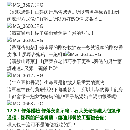
【鄒味烤雞】山雞肉用馬告烤過...所以帶著檸檬香!!山雞
肉處理方式像桶仔雞...所以肉好嫩Q彈.皮很香...
【清蒸鱸魚】樹子帶出鱸魚最自然的甜味!!
【香酥杏鮑菇】蒜末爆的剛好收油差一秒就過頭的剛好香
度.和上肥厚杏鮑菇...一絕呀!!
【清炒山芹菜】山芹菜在老師巧手下更香...旁邊的男生驚
訝連連...又添一碗飯!!^O^
【生命豆排骨湯】生命豆是鄒族人最重要的寶物.
這豆種在任何貧瘠狀況下都能發芽，所以出草的勇士们身
上都會帶一把象徵媽媽的話!!豆子熬湯奶白湯頭很香呢!!
12:20: 部落體驗:部落美
食示範
．石英美老師獵人包製作
過程．鄒風館部落餐廳（鄒達邦餐飲工藝複合館）
獵人包~~這可不是隨便就吃的到!!