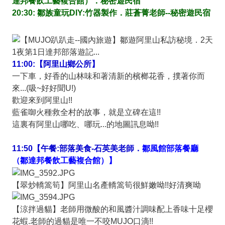
達邦餐飲工藝複合館）．秘密遊民宿
20:30: 鄒族童玩DIY:竹器製作．莊蒼菁老師--秘密遊民宿
11:00:【阿里山鄉公所】
一下車，好香的山林味和著清新的檳榔花香，撲著你而
來...(吸~好好聞U!)
歡迎來到阿里山!!
藍雀啣火種救全村的故事，就是立碑在這!!
這裏有阿里山哪吃、哪玩...的地圖訊息呦!!
11:50【午餐:部落美食-石英美老師．
鄒風館部落餐廳
（鄒達邦餐飲工藝複合館）】
【翠炒轎篙筍】阿里山名產轎篙筍很鮮嫩呦!!好清爽呦
【涼拌過貓】老師用微酸的和風醬汁調味配上香味十足櫻
花蝦.老師的過貓是唯一不咬MUJO口滴!!