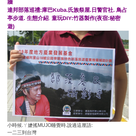
牆
達邦部落巡禮:庫巴Kuba.氏族祭屋.日警官社. 鳥占
亭步道. 生態介紹
.
童玩DIY:竹器製作(夜宿:秘密
遊)
小時候.ㄚ嬷搖MUJO睡覺時.說過這厘語:
一二三到台灣