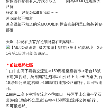
偷偷說我都看有人拎我才敢去!!⋯⋯因為MUJO是地圖大
路癡
好緊張、好刺激呦!!看我這⋯⋯
連ibon都不知道
連高鐵都不知道的笨MUJO如何探索嘉義阿里山鄒族神秘
部落...
天啊...我現在所有探險細胞都在吶喊耶...
＊前往達邦社區
1.由中山高下嘉義交流道->159縣道至嘉義市->沿台18號
省道(世賢路、吳鳳南路)接阿里山公路上山->至石桌(約台
18線49公里處)右轉->169縣道(達邦公路)前行，即可抵達
邦。
2.由南二高下中埔交流道->往觸口，接阿里山公路->至石
桌(約台18線49公里處)右轉->169縣道(達邦公路)前行，
即可抵達邦。