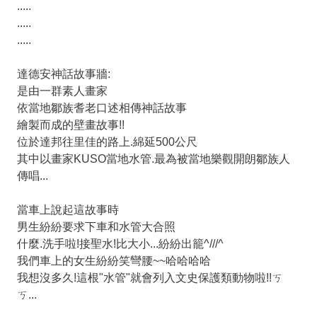
.....
.....
.....
達德安神話故事牆:
是由一群素人畫家
依當地鄒族耆老口述相傳神話故事
繪製而成的壁畫故事!!
位於達邦往里佳的路上.綿延500公尺
其中以畫家KUSO當地水管.最為被當地樂觀開朗鄒族人
傳唱...
當車上說起這故事時
男生紛紛要求下車和水管大合照
什麼.洗手啦!接聖水!比大小...紛紛出籠^///^
我們車上的女生紛紛笑彎腰~~哈哈哈哈
我想沒多久!這根"水管"就會列入文史保護類動物啦!!ㄎ
ㄎ...