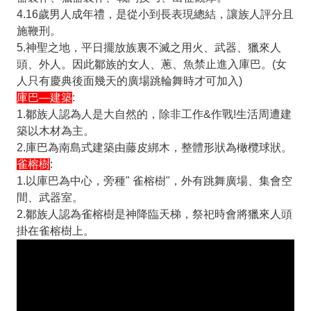
4.16歲男人成年禮，是從小到長表現總結，讓族人評分且
施鞭刑。
5.神聖之地，平日擺放族裏不滅之用火、武器、獵來人
頭、外人。因此鄒族的女人、蔥、魚禁止進入庫巴。(女
人只有慶典後面幾天的廣場跳輪舞時才可加入)
庫巴—建築
:
1.鄒族人認為人是大自然的，除非工作&作戰!生活周遭建
築以木材為主。
2.庫巴為南島式建築由藤皮綁木，整體形狀為橄欖球狀。
雀榕樹
:
1.以庫巴為中心，旁種" 雀榕樹"，外有跳舞廣場、集會空
間、武器室。
2.鄒族人認為雀榕樹是神降臨天梯，祭祀時會將獵來人頭
掛在雀榕樹上。