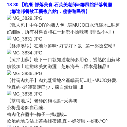
18:30 【晚餐:部落美食-石英美老師&鄒風館部落餐廳
（鄒達邦餐飲工藝複合館)．秘密遊民宿】
【獵人包】中午DIY的獵人包...讓MUJO口水流滿地...味道
好細緻，所有材料香和在一起都不搶味噢!!(非點不可!!)
【酥炸溪蝦】在地ㄉ鮮味~好香好下飯...第一盤搶空呦!!
【涼拌山蘇】咬下一口就知道老師多用心，燙熟的山蘇冰
鎮後加上哇撒咪美奶滋灑上芝麻海苔... 跟本是極品!!
【竹筍肉丸子】肉丸蒸當地名產轎高筍...哇~MUJO好愛...
說真的~老師菜鹽巴少，採自然鮮甜...!!
【茶梅地瓜】老師的梅地瓜~夭壽噢..
茶梅是老師自己醃...
梅肉化在醬中~梅子一抿超酸...
軟脆的地瓜沾上茶梅蜂蜜醬.真~~媽呀喂~~好吃^O^