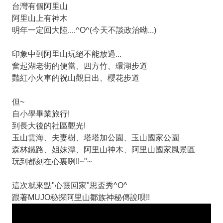
台灣有個阿里山
阿里山上有神木
明年一定回大陸....^O^(今天不談政治呦...)
印象中到阿里山玩絕不能放過...
奮起湖老街的便當、四方竹、環湖步道
豔紅小火車的祝山觀日出、櫻花步道
但~
自小學畢業旅行!
到長大後的社區觀光!
玉山雲海、夫妻樹、塔塔加公園、玉山國家公園
森林鐵路、姐妹潭、阿里山神木、阿里山國家風景區
玩到都刻在心裏咧!!~"~
這次就來點"心靈回家"思盃秀^O^
跟著MUJO秘探阿里山鄒族神秘傳說呗!!