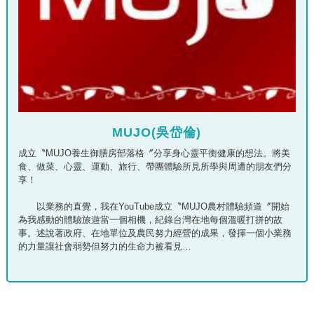
MUJO(吳岱倫)
成立〝MUJO養生御膳房部落格〞分享身心靈平衡健康的想法。將美
食、做菜、心靈、運動、旅行、帶團體驗所見所學與周遭的朋友們分
享！
以業務的直覺，我在YouTube成立〝MUJO農村體驗頻道〞開始
為我感動的體驗旅遊當一個相機，紀錄台灣在地每個溫暖打拼的故
事。述說著政府、在地單位及農民努力經營的成果，發揮一個小業務
的力量讓社會弱勢但努力的生命力被看見…