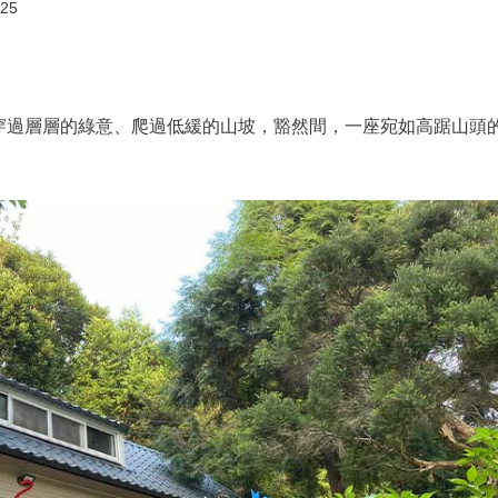
25
穿過層層的綠意、爬過低緩的山坡，豁然間，一座宛如高踞山頭