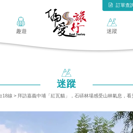
訂單查
趣遊
迷蹤
迷蹤
18線
> 拜訪嘉義中埔「紅瓦貓」，石硦林場感受山林氣息，看