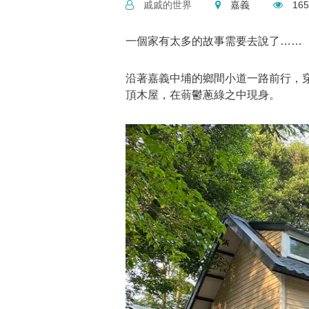
戚戚的世界
嘉義
165
一個家有太多的故事需要去說了……
沿著嘉義中埔的鄉間小道一路前行，
頂木屋，在蓊鬱蔥綠之中現身。