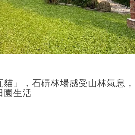
瓦貓」，石硦林場感受山林氣息，
田園生活