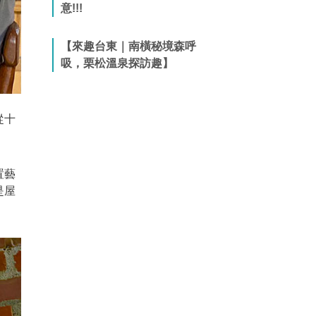
意!!!
【來趣台東｜南橫秘境森呼
吸，栗松溫泉探訪趣】
從十
」
置藝
是屋