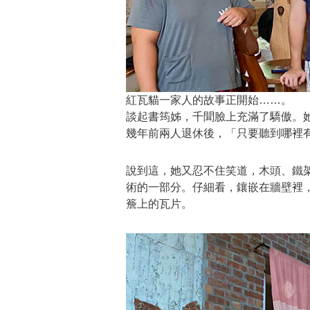
紅瓦貓一家人的故事正開始……。
談起書筠姊，千聞臉上充滿了驕傲。
幾年前兩人退休後，「只要聽到哪裡
說到這，她又忍不住笑道，木頭、鐵
術的一部分。仔細看，鑲嵌在牆壁裡
簷上的瓦片。