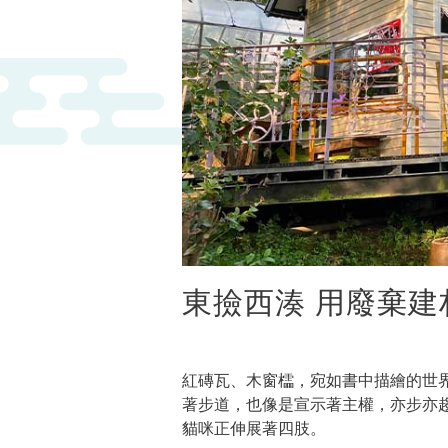
東撿西湊 用廢棄建
紅磚瓦、木窗櫺，宛如書中描繪的世
著步道，也像是宣示著主權，亦步亦
貓咪正伸展著四肢。