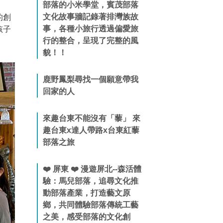
部落的小米學堂，賓茂部落
文化故事牆記錄著排灣族故
的創
事，各種小旅行透過偏愛旅
孩子
行的整合，呈現了完整的風
貌！！
鹿野鳳梨尋找一個願意帶我
回家的人
來趣台東不能沒有「藜」 來
趣台東x達人帶路x台東紅藜
部落之旅
❤️ 屏東 ❤️ 漫遊屏北--森活體
驗：馬兒部落，追尋文化推
動部落產業，打造藝文原
鄉，共同體驗部落傳統工藝
之美，感受部落的文化創