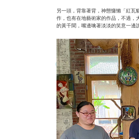
另一頭，背靠著背，神態慵懶「紅瓦
作，也有在地藝術家的作品，不過，
的黃千聞，嘴邊噙著淡淡的笑意一邊