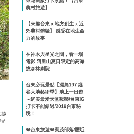
東隱藏版打卡景點！【台東
農村旅遊】
【來趣台東 x 地方創生 x 近
郊農村體驗】 感受在地生命
力的故事
在神木與星光之間，看一場
電影 阿里山夏日限定的高海
拔森林劇院
台東必玩景點【漂鳥197 縱
谷大地藝術季】池上一日遊
～網美最愛天堂鞦韆/台東IG
打卡不能錯過/2019台東秘
境！
佔據
造的
❤️台東旅遊❤️賓茂部落/歷坵