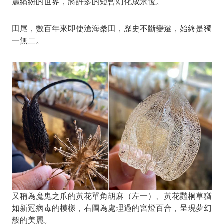
麗繽紛的世界，將許多的短暫幻化成永恆。
田尾，數百年來即使滄海桑田，歷史不斷變遷，始終是獨
一無二。
又稱為魔鬼之爪的黃花單角胡麻（左一）、黃花豔桐草猶
如新冠病毒的模樣，右圖為處理過的宮燈百合，呈現夢幻
般的美麗。