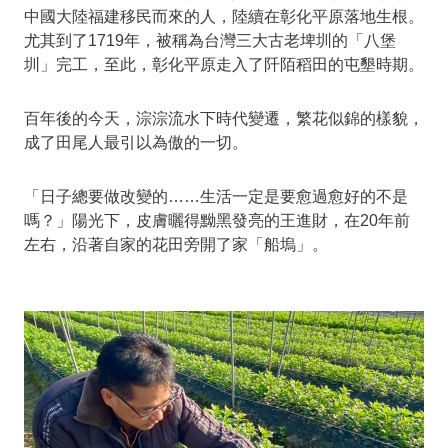
中國大陸福建移民而來的人，陸續在彰化平原落地生根。
尤其到了1719年，被稱為台灣三大古老埤圳的「八堡
圳」完工，至此，彰化平原走入了阡陌稻田的屯墾時期。
百年後的今天，淙淙流水下時代變遷，繁花似錦的樣貌，
成了田尾人最引以為傲的一切。
「日子總要做改變的……生活一定是要愈過愈好的不是
嗎？」陽光下，皮膚曬得黝黑發亮的王進財，在20年前
左右，沿著自家的花田旁開了家「船塢」。