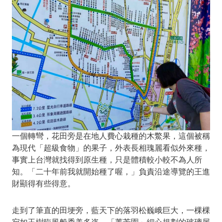
一個轉彎，花田旁是在地人費心栽種的木鱉果，這個被稱
為現代「超級食物」的果子，外表長相瑰麗看似外來種，
事實上台灣就找得到原生種，只是體積較小較不為人所
知。「二十年前我就開始種了喔，」負責沿途導覽的王進
財顯得有些得意。
走到了筆直的田埂旁，藍天下的落羽松巍峨巨大，一棵棵