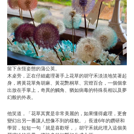
留下永恆姿態的蒲公英。
木桌旁，正在仔細處理著手上花草的胡守禾淡淡地笑著起
身，將黃花單角胡麻、黃花艷桐草、宮燈百合，一個個拿
出放在手掌上，奇異的觸角、猶如病毒的特殊長相以及夢
幻般的外表。
他笑道，「花草其實是非常美麗的，如果懂得處理，更會
變幻出另一番讓人想像不到的樣貌。」長達6年的鑽研和
學習，短短一句「就是喜歡呀，」胡守禾就此埋入這個美