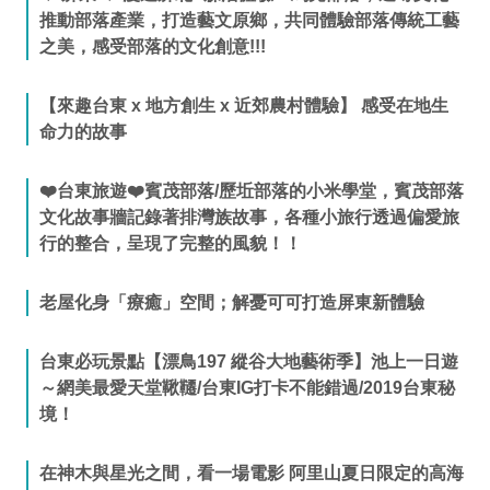
推動部落產業，打造藝文原鄉，共同體驗部落傳統工藝
之美，感受部落的文化創意!!!
【來趣台東 x 地方創生 x 近郊農村體驗】 感受在地生
命力的故事
❤️台東旅遊❤️賓茂部落/歷坵部落的小米學堂，賓茂部落
文化故事牆記錄著排灣族故事，各種小旅行透過偏愛旅
行的整合，呈現了完整的風貌！！
老屋化身「療癒」空間；解憂可可打造屏東新體驗
台東必玩景點【漂鳥197 縱谷大地藝術季】池上一日遊
～網美最愛天堂鞦韆/台東IG打卡不能錯過/2019台東秘
境！
在神木與星光之間，看一場電影 阿里山夏日限定的高海