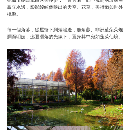
宛如玉樹臨風般秀美多姿，「菁芳園」細心規劃的玻璃屋
矗立水邊，影影綽綽倒映出的天空、花草，美得猶如世外
桃源。
每一個角落，從屋簷下到矮牆邊，鹿角蕨、非洲菫朵朵燦
爛而明媚，迤邐灑落的光線下，置身其中宛如蓬萊仙境。