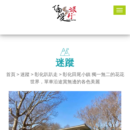
Togg
navig
迷蹤
首頁
>
迷蹤
>
彰化趴趴走
> 彰化田尾小鎮 獨一無二的花花
世界，單車沿途賞無邊的各色美麗