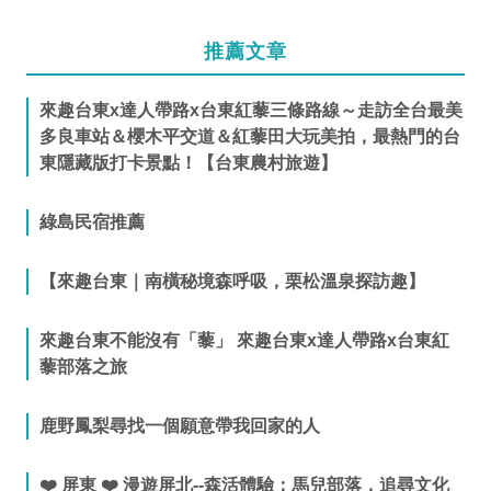
推薦文章
來趣台東x達人帶路x台東紅藜三條路線～走訪全台最美
多良車站＆櫻木平交道＆紅藜田大玩美拍，最熱門的台
東隱藏版打卡景點！【台東農村旅遊】
綠島民宿推薦
【來趣台東｜南橫秘境森呼吸，栗松溫泉探訪趣】
來趣台東不能沒有「藜」 來趣台東x達人帶路x台東紅
藜部落之旅
鹿野鳳梨尋找一個願意帶我回家的人
❤️ 屏東 ❤️ 漫遊屏北--森活體驗：馬兒部落，追尋文化