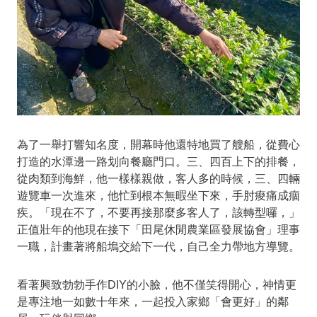
為了一舉打響知名度，開幕時他還特地買了艘船，從費心
打造的水潭邊一路划向餐廳門口。三、四百上下的排餐，
從肉類到海鮮，他一樣樣親做，客人多的時候，三、四輛
遊覽車一次進來，他忙到根本無暇坐下來，手肘痠痛成痼
疾。「現在不了，不要再接那麼多客人了，該轉型囉，」
正值壯年的他現在接下「田尾休閒農業區發展協會」理事
一職，計畫著將船塢交給下一代，自己全力帶地方導覽。
看著興致勃勃手作DIY的小臉，他不僅笑得開心，神情更
是專注地一如數十年來，一起投入家鄉「會更好」的鄰