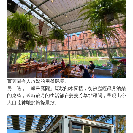
菁芳園令人放鬆的用餐環境。
另一邊，「綠果庭院」斑駁的木窗櫺，彷彿歷經歲月滄桑
的桌椅，舊時歲月的生活卻在萋萋芳草點綴間，呈現出令
人目眩神馳的旖旎景致。