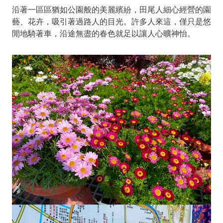
沿著一區區猶如公園般的美麗繽紛，田尾人細心經營的園
藝、花卉，吸引著過路人的目光。許多人來這，僅只是悠
閒地騎著車，沿途無盡的春色就足以讓人心曠神怡。