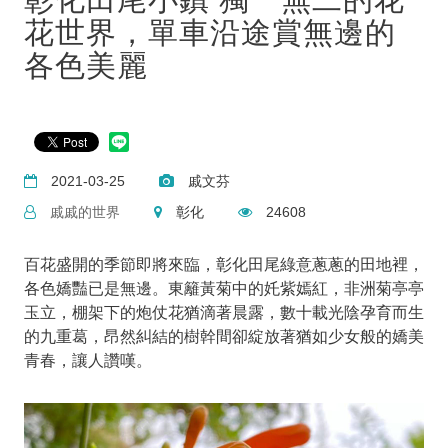
花世界，單車沿途賞無邊的
各色美麗
2021-03-25
戚文芬
戚戚的世界
彰化
24608
百花盛開的季節即將來臨，彰化田尾綠意蔥蔥的田地裡，
各色嬌豔已是無邊。東籬黃菊中的奼紫嫣紅，非洲菊亭亭
玉立，棚架下的炮仗花猶滴著晨露，數十載光陰孕育而生
的九重葛，昂然糾結的樹幹間卻綻放著猶如少女般的嬌美
青春，讓人讚嘆。