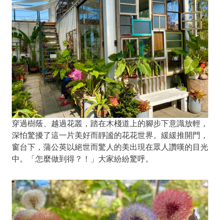
穿過樹蔭、越過花叢，踏在木棧道上的腳步下意識放輕，
深怕驚擾了這一片美好而靜謐的花花世界。緩緩推開門，
窗台下，蒲公英以絕世而驚人的美出現在眾人讚嘆的目光
中。「怎麼做到得？！」大家紛紛驚呼。