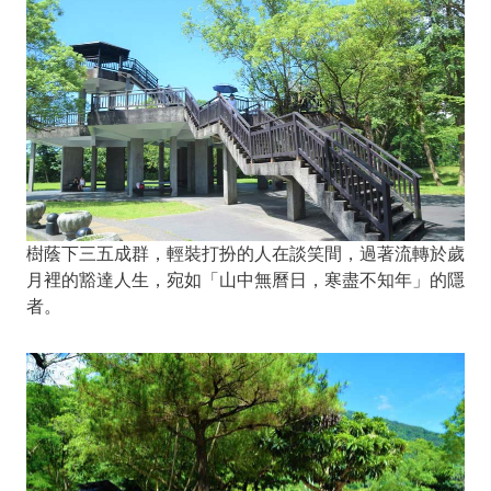
樹蔭下三五成群，輕裝打扮的人在談笑間，過著流轉於歲
月裡的豁達人生，宛如「山中無曆日，寒盡不知年」的隱
者。