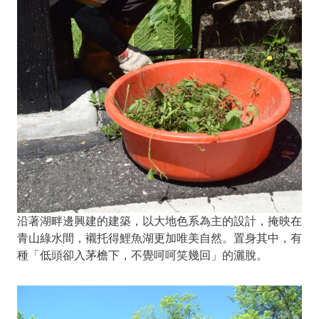
沿著湖畔邊興建的建築，以大地色系為主的設計，掩映在
青山綠水間，襯托得鯉魚湖更加唯美自然。置身其中，有
種「低頭卻入茅檐下，不覺呵呵笑幾回」的灑脫。