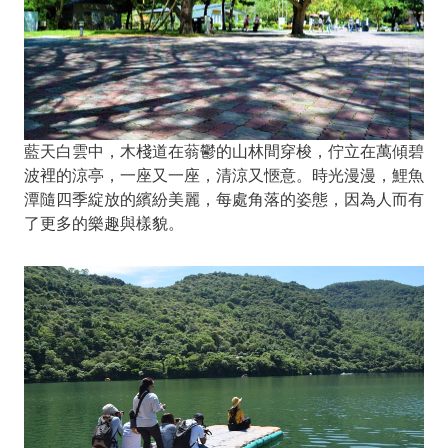
藍天白雲中，木棧道在蓊鬱的山林間穿梭，佇立在萬傾碧
波裡的涼亭，一座又一座，清涼又愜意。時光漫漫，鯉魚
潭隨四季綻放的繽紛美麗，每處角落的姿態，因為人而有
了更多的樂趣與樣貌。