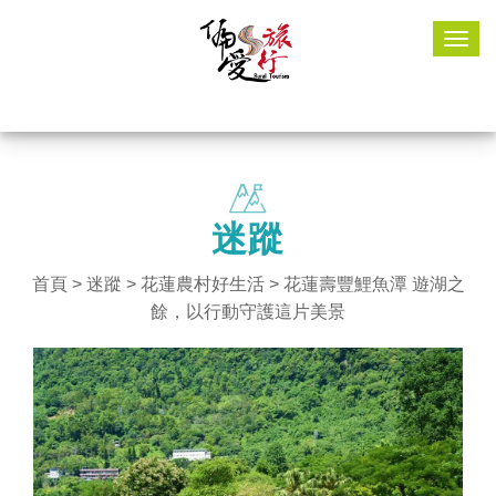
Togg
navig
迷蹤
首頁
>
迷蹤
>
花蓮農村好生活
> 花蓮壽豐鯉魚潭 遊湖之
餘，以行動守護這片美景