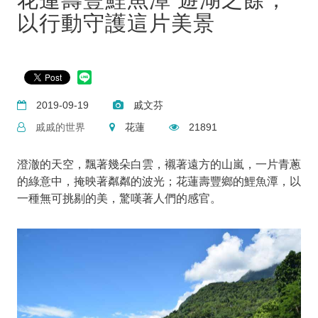
以行動守護這片美景
2019-09-19
戚文芬
戚戚的世界
花蓮
21891
澄澈的天空，飄著幾朵白雲，襯著遠方的山嵐，一片青蔥
的綠意中，掩映著粼粼的波光；花蓮壽豐鄉的鯉魚潭，以
一種無可挑剔的美，驚嘆著人們的感官。