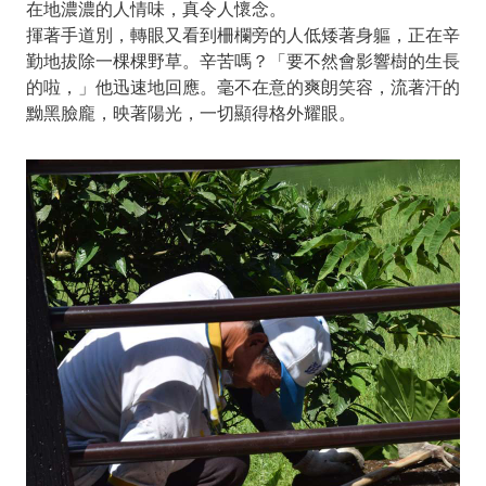
在地濃濃的人情味，真令人懷念。
揮著手道別，轉眼又看到柵欄旁的人低矮著身軀，正在辛
勤地拔除一棵棵野草。辛苦嗎？「要不然會影響樹的生長
的啦，」他迅速地回應。毫不在意的爽朗笑容，流著汗的
黝黑臉龐，映著陽光，一切顯得格外耀眼。