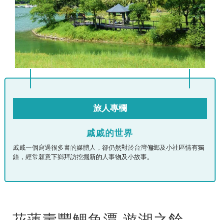
旅人專欄
戚戚的世界
戚戚一個寫過很多書的媒體人，卻仍然對於台灣偏鄉及小社區情有獨
鐘，經常願意下鄉拜訪挖掘新的人事物及小故事。
花蓮壽豐鯉魚潭 遊湖之餘，