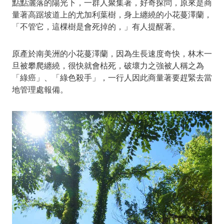
點點灑落的陽光下，一群人聚集著，好奇探問，原來是商
量著高踞坡道上的尤加利葉樹，身上纏繞的小花蔓澤蘭，
「不管它，這棵樹是會死掉的，」有人提醒著。
原產於南美洲的小花蔓澤蘭，因為生長速度奇快，林木一
旦被攀爬纏繞，很快就會枯死，破壞力之強被人稱之為
「綠癌」、「綠色殺手」，一行人因此商量著要趕緊去當
地管理處報備。