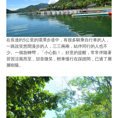
在長達約5公里的環潭步道中，有很多騎乘自行車的人，
一路說笑悠閒漫步的人，三三兩兩，結伴同行的人也不
少。一個急轉彎，「小心點！」好意的提醒，常常伴隨著
習習涼風而至，頷首微笑，輕車慢行在踩踏間，已過了層
層樹蔭。