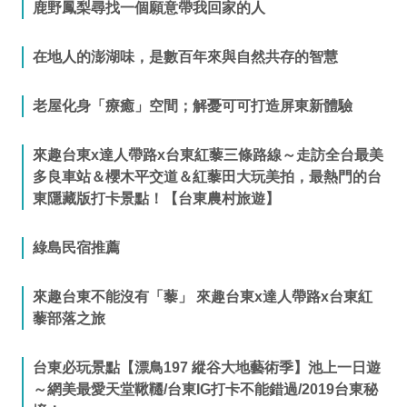
鹿野鳳梨尋找一個願意帶我回家的人
在地人的澎湖味，是數百年來與自然共存的智慧
老屋化身「療癒」空間；解憂可可打造屏東新體驗
來趣台東x達人帶路x台東紅藜三條路線～走訪全台最美
多良車站＆櫻木平交道＆紅藜田大玩美拍，最熱門的台
東隱藏版打卡景點！【台東農村旅遊】
綠島民宿推薦
來趣台東不能沒有「藜」 來趣台東x達人帶路x台東紅
藜部落之旅
台東必玩景點【漂鳥197 縱谷大地藝術季】池上一日遊
～網美最愛天堂鞦韆/台東IG打卡不能錯過/2019台東秘