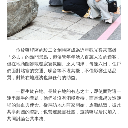
位於鹽埕區的駁二文創特區成為近年觀光客來高雄
「必去」的熱門景點，但儘管年年湧入百萬人次的遊客，
但在地商圈卻散發寂寥氛圍、乏人問津，每逢六日，住戶
們面對堵塞的交通、噪音等不堪其擾，不僅影響生活品
質，對於在地經濟也無任何的助益。
一群生於在地、長於在地的有志之士，即使面對這一
連串棘手的問題，他們並沒有消極看待，而是燃起改造鹽
埕的熱血與使命。從拜訪地方商家開始，逐漸結盟，彼此
共享商圈的資訊；也營運臉書社團，邀請鹽埕居民加入，
共同討論公共事務。