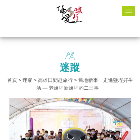
Togg
navig
迷蹤
首頁
>
迷蹤
>
高雄田間趣旅行
> 舊地新事 走進鹽埕好生
活 — 老鹽埕新鹽埕的二三事