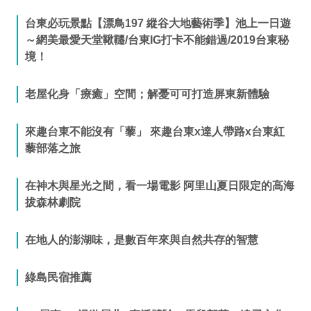
台東必玩景點【漂鳥197 縱谷大地藝術季】池上一日遊
～網美最愛天堂鞦韆/台東IG打卡不能錯過/2019台東秘
境！
老屋化身「療癒」空間；解憂可可打造屏東新體驗
來趣台東不能沒有「藜」 來趣台東x達人帶路x台東紅
藜部落之旅
在神木與星光之間，看一場電影 阿里山夏日限定的高海
拔森林劇院
在地人的澎湖味，是數百年來與自然共存的智慧
綠島民宿推薦