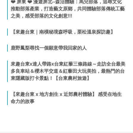
❤️ 屏東 ❤️ 漫遊屏北--森活體驗：馬兒部落，追尋文化
推動部落產業，打造藝文原鄉，共同體驗部落傳統工藝
之美，感受部落的文化創意!!!
【來趣台東｜南橫秘境森呼吸，栗松溫泉探訪趣】
鹿野鳳梨尋找一個願意帶我回家的人
來趣台東x達人帶路x台東紅藜三條路線～走訪全台最美
多良車站＆櫻木平交道＆紅藜田大玩美拍，最熱門的台
東隱藏版打卡景點！【台東農村旅遊】
【來趣台東 x 地方創生 x 近郊農村體驗】 感受在地生
命力的故事