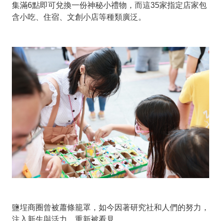
集滿6點即可兌換一份神秘小禮物，而這35家指定店家包
含小吃、住宿、文創小店等種類廣泛。
鹽埕商圈曾被蕭條籠罩，如今因著研究社和人們的努力，
注入新生與活力，重新被看見。