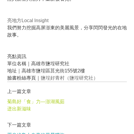
亮地方Local lnsight
我們努力挖掘高屏澎東的美麗風景，分享閃閃發光的在地
故事。
亮點資訊
單位名稱｜高雄市鹽埕研究社
地址｜高雄市鹽埕區莒光街155號2樓
臉書粉絲專頁｜
鹽埕好青村（鹽埕研究社）
上一篇文章
菊島好「食」力—澎湖風茹
迸出新滋味
下一篇文章