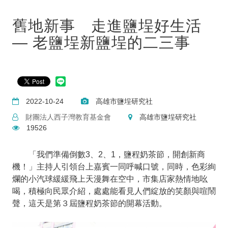
舊地新事 走進鹽埕好生活
— 老鹽埕新鹽埕的二三事
2022-10-24
高雄市鹽埕研究社
財團法人西子灣教育基金會
高雄市鹽埕研究社
19526
「我們準備倒數3、2、1，鹽程奶茶節，開創新商
機！」主持人引領台上嘉賓一同呼喊口號，同時，色彩絢
爛的小汽球緩緩飛上天漫舞在空中，市集店家熱情地吆
喝，積極向民眾介紹，處處能看見人們綻放的笑顏與喧鬧
聲，這天是第３屆鹽程奶茶節的開幕活動。