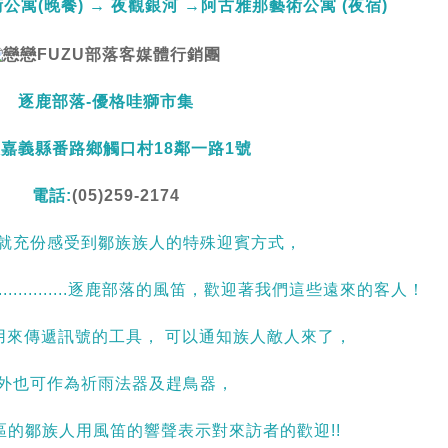
公寓(晚餐) → 夜觀銀河 →阿古雅那藝術公寓​ (夜宿)
逐鹿部落-優格哇獅市集
:嘉義縣番路鄉觸口村18鄰一路1號
電話:
(05)259-2174
就充份感受到鄒族族人的特殊迎賓方式，
...........逐鹿部落的風笛，歡迎著我們這些遠來的客人！
用來傳遞訊號的工具， 可以通知族人敵人來了，
外也可作為祈雨法器及趕鳥器，
區的鄒族人用風笛的響聲表示對來訪者的歡迎!!