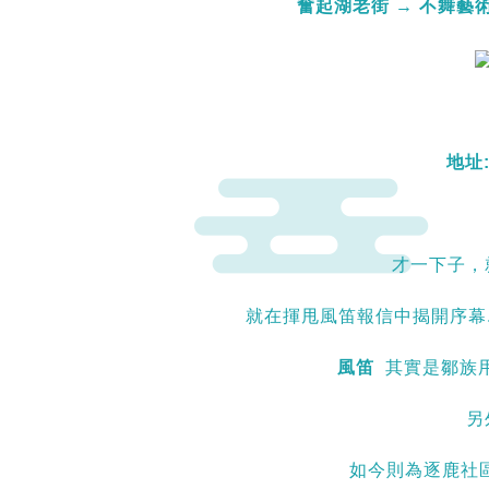
奮起湖老街 → 不舞藝術
地址
才一下子，
就在揮甩風笛報信中揭開序幕...
風笛
其實是鄒族
另
如今則為逐鹿社