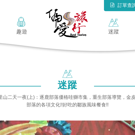
訂單查
趣遊
迷蹤
迷蹤
️ 阿里山二天一夜(上)：逐鹿部落優格哇獅市集，重生部落導覽，
部落的各項文化!!好吃的鄒族風味餐食!!