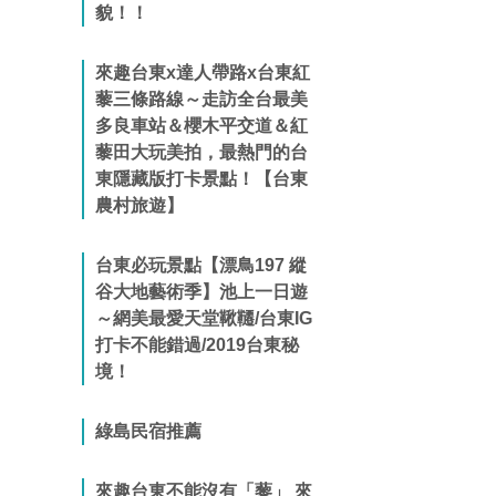
貌！！
來趣台東x達人帶路x台東紅
藜三條路線～走訪全台最美
多良車站＆櫻木平交道＆紅
藜田大玩美拍，最熱門的台
東隱藏版打卡景點！【台東
農村旅遊】
台東必玩景點【漂鳥197 縱
谷大地藝術季】池上一日遊
～網美最愛天堂鞦韆/台東IG
打卡不能錯過/2019台東秘
境！
綠島民宿推薦
來趣台東不能沒有「藜」 來