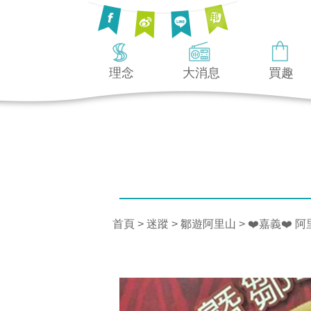
理念
大消息
買趣
首頁
>
迷蹤
>
鄒遊阿里山
> ❤️嘉義❤