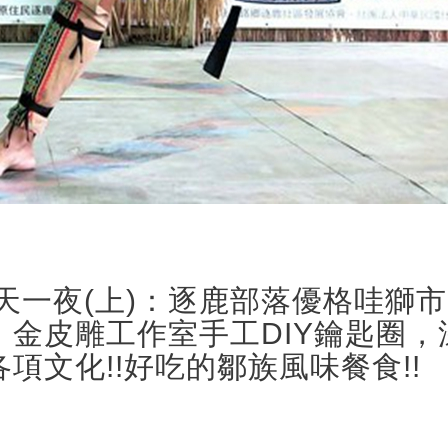
二天一夜(上)：逐鹿部落優格哇獅市
金皮雕工作室手工DIY鑰匙圈，
項文化!!好吃的鄒族風味餐食!!