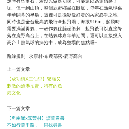
定時有些落石，若沒先做足功課，可能還以為走錯路了
呢。但一到山頂，整個鹿野鄉盡在眼底，每年在熱氣球嘉
年華開幕的早晨，這裡可是攝影愛好者的兵家必爭之地。
同時也是全台最高的飛行傘起飛場，海拔916m，起飛時
需要滿滿勇氣，一鼓作氣往懸崖衝刺，起飛後可以直接降
落在鹿野高台上，在熱氣球嘉年華期間，還可以直接投入
高台上熱氣球的擁抱中，成為整場的焦點喔~
路線規劃 : 永康村-布農部落-鹿野高台
上一篇文章
【成功鎮X三仙里】緊張又
刺激的漁港拍賣，特有的魚
港文化
下一篇文章
【卑南鄉x嘉豐村】讀萬卷書
不如行萬里路，一同找尋書