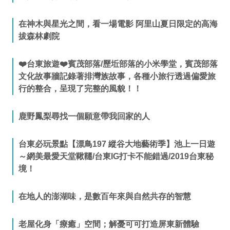
在神木與星光之間，看一場電影 阿里山夏日限定的高海
拔森林劇院
❤️台東旅遊❤️賓茂部落/歷坵部落的小米學堂，賓茂部落
文化故事牆記錄著排灣族故事，各種小旅行透過偏愛旅
行的整合，呈現了完整的風貌！！
鹿野鳳梨尋找一個願意帶我回家的人
台東必玩景點【漂鳥197 縱谷大地藝術季】池上一日遊
～網美最愛天堂鞦韆/台東IG打卡不能錯過/2019台東秘
境！
在地人的澎湖味，是數百年來與自然共存的智慧
老屋化身「療癒」空間；解憂可可打造屏東新體驗