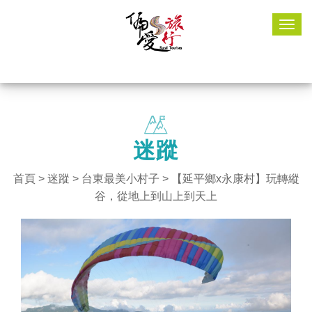
Togg
navig
迷蹤
首頁
>
迷蹤
>
台東最美小村子
> 【延平鄉x永康村】玩轉縱
谷，從地上到山上到天上