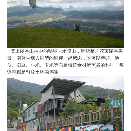
登上縱谷山林中的秘境－永陵山，飽覽整片花東縱谷美
景，圍著火爐與同型的夥伴一起烤肉，吃著以芋頭、地
瓜、樹豆、小米、玉米等布農傳統食材所烹煮的料理，每
道菜都是對於土地的感謝。