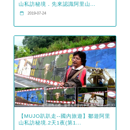
山私訪秘境．先來認識阿里山...
2019-07-24
【MUJO趴趴走--國內旅遊】鄒遊阿里
山私訪秘境.2天1夜(第1...