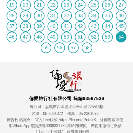
19
20
21
22
23
24
25
26
27
28
29
30
31
32
33
34
35
36
37
38
39
40
41
42
43
44
45
46
47
48
49
50
51
52
53
54
55
56
57
58
偏愛旅行社有限公司 統編93567536
總公司：嘉義市西區港坪里金山路275號3樓
客服：05-2361072
傳真：05-2361075
廣告刊登請洽： 官方Line帳號 https://lin.ee/pPntdkK。外國遊客可使
用WhatsApp電話搜尋0908331782與我們聯繫。 若使用微信可微信
ID:smile198307，會有專員回覆。