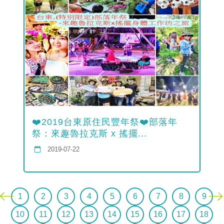
❤️2019台東原住民豐年祭❤️部落年
祭：來趣魯拉克斯 x 搖擺...
2019-07-22
1
2
3
4
5
6
7
8
9
10
11
12
13
14
15
16
17
18