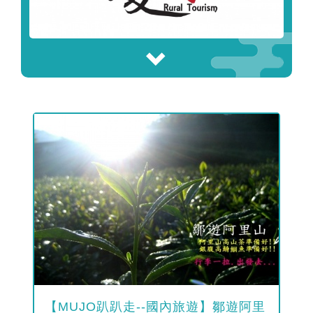
【MUJO趴趴走--國內旅遊】鄒遊阿里