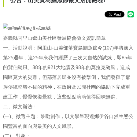
公告：山美寶島鯝魚節徵文活開跑啦!
嘉義縣阿里山鄉山美社區發展協會徵文資訊簡章
一、活動說明：阿里山-山美部落寶島鯝魚節今(107)年將邁入
第25週年，這25年來我們經歷了三次大自然的試煉，即85年
的賀伯颱風、88年的921大地震及98年的莫拉克颱風，造成
園區莫大的災難，但部落居民並沒有被擊倒，我們發揮了鄒
族傳統堅毅不拔的精神，在政府及民間社團的協助下完成重
建工作，慢慢恢復景觀，這些點點滴滴值得回味無窮。
二、徵文辦法：
(一)、徵選主題：鼓勵創作，以文學呈現達娜伊谷自然生態公
園豐富的面向與最美的人文風景。
(二)、對象：