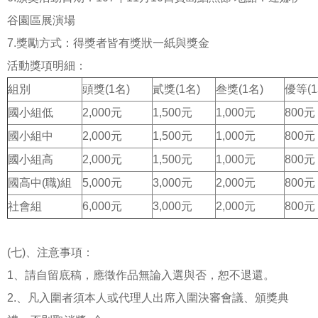
谷園區展演場
7.獎勵方式：得獎者皆有獎狀一紙與獎金
活動獎項明細：
組別
頭獎(1名)
貳獎(1名)
叁獎(1名)
優等(1
國小組低
2,000元
1,500元
1,000元
800元
國小組中
2,000元
1,500元
1,000元
800元
國小組高
2,000元
1,500元
1,000元
800元
國高中(職)組
5,000元
3,000元
2,000元
800元
社會組
6,000元
3,000元
2,000元
800元
(七)、注意事項：
1、請自留底稿，應徵作品無論入選與否，恕不退還。
2.、凡入圍者須本人或代理人出席入圍決審會議、頒獎典