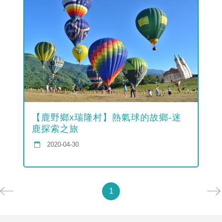
【鹿野鄉x瑞隆村】熱氣球的故鄉-迷
鹿探索之旅
2020-04-30
1