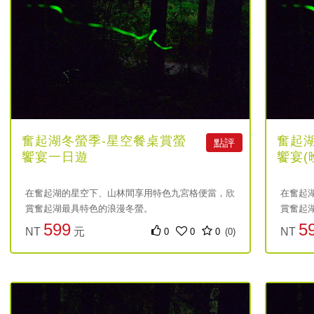
奮起湖冬螢季-星空餐桌賞螢
奮起
點評
饗宴一日遊
饗宴(
在奮起湖的星空下、山林間享用特色九宮格便當，欣
在奮起
賞奮起湖最具特色的浪漫冬螢。
賞奮起
599
5
NT
元
NT
0
0
0
(0)