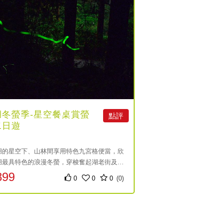
湖冬螢季-星空餐桌賞螢
點評
二日遊
湖的星空下、山林間享用特色九宮格便當，欣
湖最具特色的浪漫冬螢，穿梭奮起湖老街及百
街，是全台獨一無二的旅遊感受。
899
0
0
0
(0)