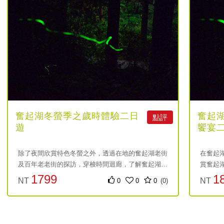
奮起湖冬螢季之歲時體驗二日
奮起
點評
遊
饗宴
除了夜間欣賞特色冬螢之外，透過在地的奮起湖老街
在奮起
及百年老老街的探訪，穿梭時間迴廊，了解奮起湖的
賞奮起
繁榮歷史，並透過特色體驗，了解在地特色元素。
年老老
1799
1
NT
NT
0
0
0
(0)
元
元