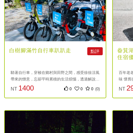
白樹腳滿竹自行車趴趴走
畚箕
點評
住宿
騎著自行車，穿梭在鄉村與田野之間，感受徐徐涼風
百年老
帶來的愜意，忘卻平時累積的生活煩惱，透過解說人
味 懷
員導覽，了解舊時竹崎的產業文化以及鹿麻產車站及
派浪漫
1400
2
NT
NT
0
0
0
(0)
竹崎車站的歷史。
元
元