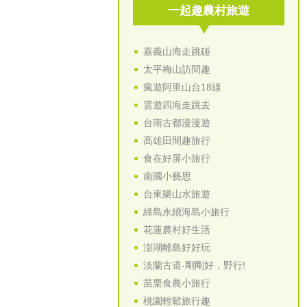
一起趣農村旅遊
嘉義山海走跳碰
太平梅山訪間趣
瘋遊阿里山台18線
雲遊四海走跳去
台南古都漫漫遊
高雄田間趣旅行
食在好屏小旅行
南國小藝思
台東樂山水旅遊
綠島永續海島小旅行
花蓮農村好生活
澎湖離島好好玩
淡蘭古道-剛剛好，野行!
苗栗食農小旅行
桃園輕鬆旅行趣