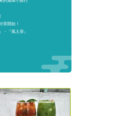
東的風味小旅行
旅
好茶開始！
』・『風土茶』