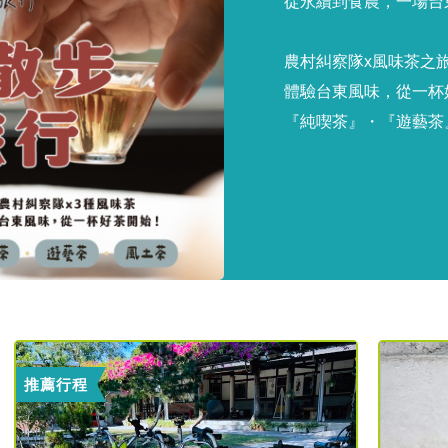
從永續到食農，一場台
農村糾察隊x風味茶之
體驗台東風味，從一杯
『純喫茶』・『遊藝茶
推薦行程