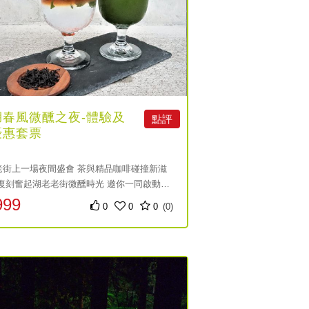
湖春風微醺之夜-體驗及
點評
優惠套票
老街上一場夜間盛會 茶與精品咖啡碰撞新滋
舊復刻奮起湖老老街微醺時光 邀你一同啟動老
999
0
0
0
(0)