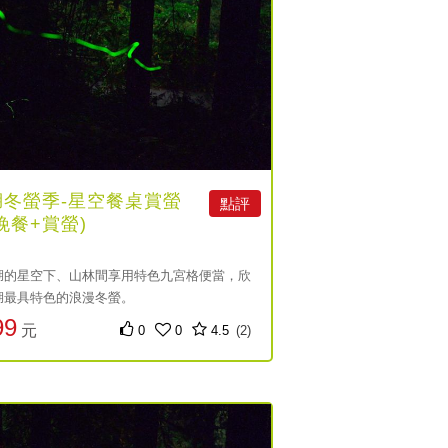
湖冬螢季-星空餐桌賞螢
點評
晚餐+賞螢)
湖的星空下、山林間享用特色九宮格便當，欣
湖最具特色的浪漫冬螢。
99
元
0
0
4.5
(2)