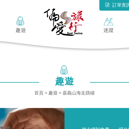
訂單查
趣遊
迷蹤
趣遊
首頁
>
趣遊
> 嘉義山海走跳碰