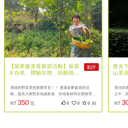
【築夢森居母親節活動】探索
螢光
點評
大自然、體驗生態、回饋我們
山里
共同的母親-...
光秘
美味的野菜竟然那麼常見！！ 透過築夢森居的活
里佳部
動，提高大家對於低碳飲食、在地食材和生態保育的
之中，
認識和重視，一同為環境保護盡一份心力。讓我們一
「藍色
350
3
NT
元
NT
0
0
0
(0)
起行動起來，回饋母親地球，維護我們的家園。
外桃源
到滿山
與活動