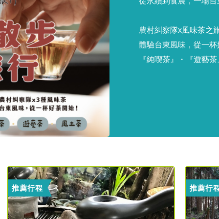
從永續到食農，一場台
農村糾察隊x風味茶之
體驗台東風味，從一杯
『純喫茶』・『遊藝茶
推薦行程
推薦行