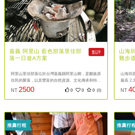
嘉義 阿里山 藍色部落里佳部
山海
點評
落一日遊A方案
難步
區接
阿里山里佳部落位於台灣嘉義縣阿里山鄉，是鄒族原
山海圳原
住民的聚落，以其豐富的自然資源、文化傳承和特色
最高 2
產業聞名。該部落坐落於海拔約1,500公尺的山區，
茶山、
2500
4
NT
NT
0
0
0
(0)
擁有純淨的空氣、豐富的生態環境以及適合農作物生
感受鄒
長的氣候條件，造就了許多優質的特色產業。
「庫巴 
元
元
主堂與
為果園
地形變
推薦行程
推薦行
溪溪谷
軌，周