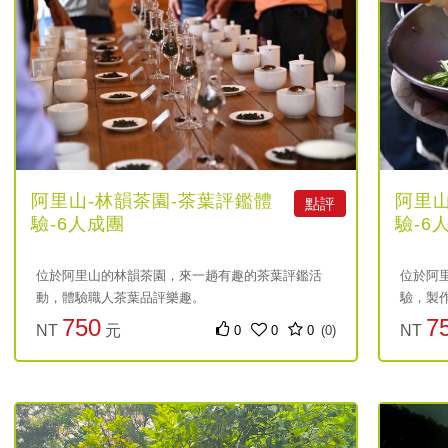
阿里山-林韻茶園-茶葉評鑑體
阿里山
點評
驗-6人成團
驗-6
位於阿里山的林韻茶園，來一趟有趣的茶葉評鑑活
位於阿
動，體驗職人茶葉品評樂趣。
驗，製
750
7
NT
元
NT
0
0
0
(0)