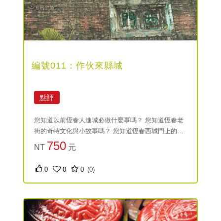
編號011：作伙來縣城
點評
您知道以前恆春人進城必做什麼事嗎？ 您知道恆春老
街的奇特文化與小故事嗎？ 您知道恆春西城門上的種
種辛酸血淚嗎？ 您知道恆春城內其實有座小山嗎？而
750
NT
元
山上居然是說書的地方！ 帶您暢遊恆春老街，體驗老
街歷史文化與聆聽恆春建城的奇特故事！
0
0
0
(0)