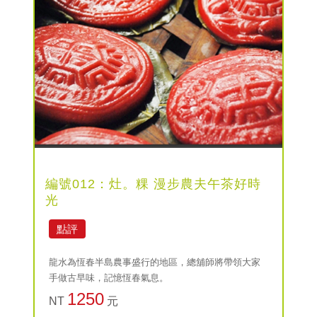
編號012：灶。粿 漫步農夫午茶好時
光
點評
龍水為恆春半島農事盛行的地區，總舖師將帶領大家
手做古早味，記憶恆春氣息。
1250
NT
元