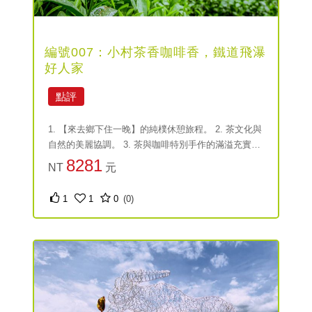
編號007：小村茶香咖啡香，鐵道飛瀑
好人家
點評
1. 【來去鄉下住一晚】的純樸休憩旅程。 2. 茶文化與
自然的美麗協調。 3. 茶與咖啡特別手作的滿溢充實
感。
8281
NT
元
1
1
0
(0)