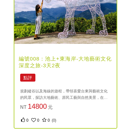
編號008：池上+東海岸-大地藝術文化
深度之旅-3天2夜
點評
規劃縱谷以及海線的遊程，帶領喜愛台東與藝術文化
的民眾，探訪大地藝術、原民工藝與自然美景，在山
海之間感受大自然所給予的療癒；並且深入在地特色
14800
NT
元
小店，聆聽地方創生的故事，感受土地的溫度與情
感；台東的美，需要多一點時間來感受，遠離人群，
0
0
0
(0)
讓自己好好渡假 。