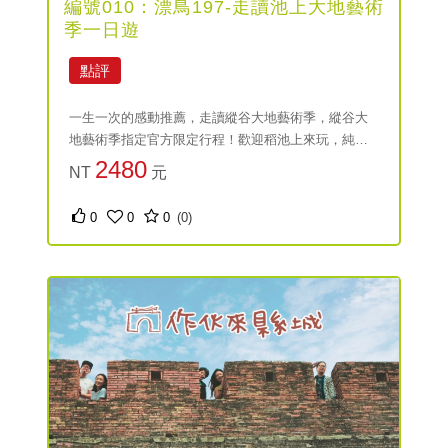
編號010：漂鳥197-走讀池上大地藝術
季一日遊
點評
一生一次的感動推薦，走讀縱谷大地藝術季，縱谷大
地藝術季指定官方限定行程！歡迎稻池上來玩，純樸
與悠閒的生活步調，細細品味這美麗的原鄉，一場視
2480
NT
元
覺與心靈上的饗宴，生活其實可以很簡單！
0
0
0
(0)