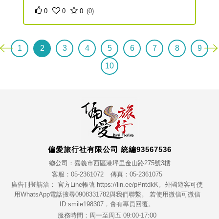
0
0
0
(0)
1
2
3
4
5
6
7
8
9
10
偏愛旅行社有限公司 統編93567536
總公司：嘉義市西區港坪里金山路275號3樓
客服：05-2361072
傳真：05-2361075
廣告刊登請洽： 官方Line帳號 https://lin.ee/pPntdkK。外國遊客可使
用WhatsApp電話搜尋0908331782與我們聯繫。 若使用微信可微信
ID:smile198307，會有專員回覆。
服務時間：周一至周五 09:00-17:00