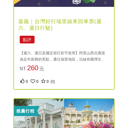
嘉義｜台灣好行瑞里線來回車票(週
六、週日行駛)
點評
【週六、週日及國定假日皆可使用】阿里山西北廊道
為近年新興的景點，通往瑞里地區，沿線有圓潭生態
園區、觀音瀑布、登山步道等潛力觀光景點歡迎搭乘
260
NT
元
台灣好行瑞里線。
0
0
0
(0)
推薦行程