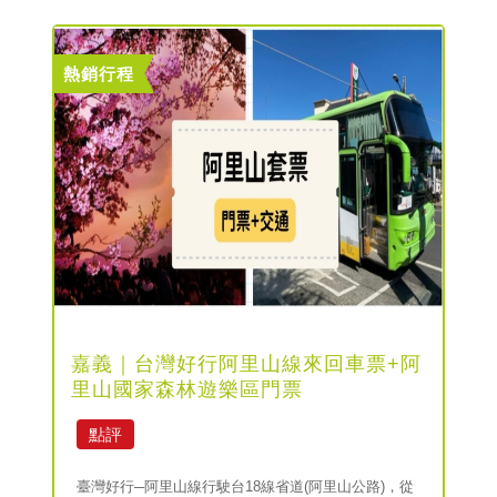
熱銷行程
嘉義｜台灣好行阿里山線來回車票+阿
里山國家森林遊樂區門票
點評
臺灣好行─阿里山線行駛台18線省道(阿里山公路)，從