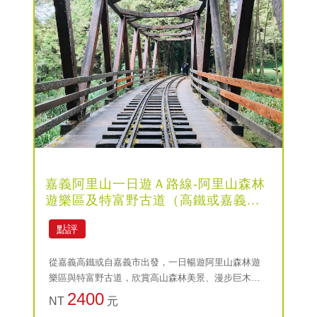
嘉義阿里山一日遊Ａ路線-阿里山森林
遊樂區及特富野古道（高鐵或嘉義...
點評
從嘉義高鐵或自嘉義市出發，一日暢遊阿里山森林遊
樂區與特富野古道，欣賞高山森林美景、漫步巨木步
道，感受自然生態與原始林魅力。
2400
NT
元