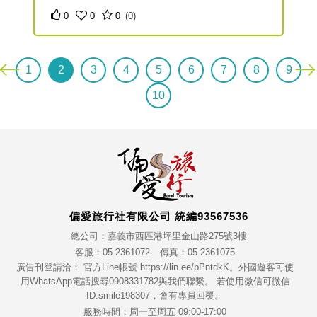
0
0
0
(0)
1
2
3
4
5
6
7
8
9
10
偏愛旅行社有限公司 統編93567536
總公司：嘉義市西區港坪里金山路275號3樓
客服：05-2361072
傳真：05-2361075
廣告刊登請洽： 官方Line帳號 https://lin.ee/pPntdkK。外國遊客可使
用WhatsApp電話搜尋0908331782與我們聯繫。 若使用微信可微信
ID:smile198307，會有專員回覆。
服務時間：周一至周五 09:00-17:00