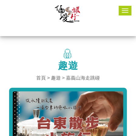
Togg
navig
趣遊
首頁
>
趣遊
> 嘉義山海走跳碰