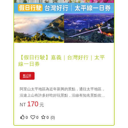
【假日行駛】嘉義｜台灣好行｜太平
線一日券
點評
阿里山太平地區為近年新興的景點，通往太平地區，
沿途上山有許多好吃好玩景點，沿線有知名景點佐登
妮絲、梅問屋銅管樂器、太平雲梯、太平老街等潛力
170
NT
元
觀光景點，梅子、黃頭鷺、雲梯雲海已頗負盛名，得
天獨厚的地形更培育出精品級的阿里山茶及咖啡，歡
0
0
0
(0)
迎搭乘台灣好行太平線，感受輕鬆又有趣的旅行。