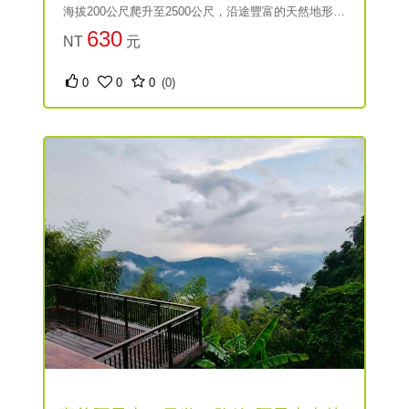
海拔200公尺爬升至2500公尺，沿途豐富的天然地形景
觀、多樣性的自然生態和人文資源，是臺灣最具代表
630
NT
元
性的旅遊線。搭乘臺灣好行阿里山線不僅可以輕鬆旅
行阿里山，更能在視覺感觀上得到滿足。
0
0
0
(0)