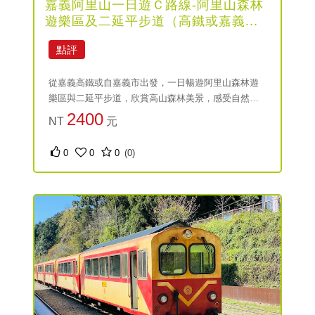
嘉義阿里山一日遊Ｃ路線-阿里山森林
遊樂區及二延平步道（高鐵或嘉義...
點評
從嘉義高鐵或自嘉義市出發，一日暢遊阿里山森林遊
樂區與二延平步道，欣賞高山森林美景，感受自然生
態與森林魅力。
2400
NT
元
0
0
0
(0)