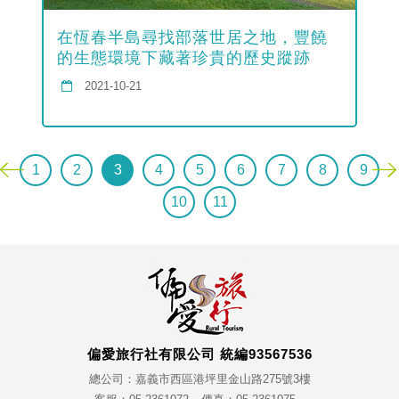
在恆春半島尋找部落世居之地，豐饒
的生態環境下藏著珍貴的歷史蹤跡
2021-10-21
1
2
3
4
5
6
7
8
9
10
11
偏愛旅行社有限公司 統編93567536
總公司：嘉義市西區港坪里金山路275號3樓