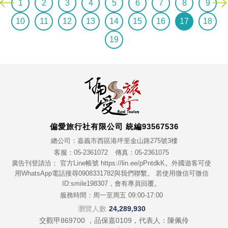
1
2
3
4
5
6
7
8
9
10
11
12
13
14
15
16
17
18
19
偏愛旅行社有限公司 統編93567536
總公司：嘉義市西區港坪里金山路275號3樓
客服：05-2361072
傳真：05-2361075
廣告刊登請洽： 官方Line帳號 https://lin.ee/pPntdkK。外國遊客可使
用WhatsApp電話搜尋0908331782與我們聯繫。 若使用微信可微信
ID:smile198307，會有專員回覆。
服務時間：周一至周五 09:00-17:00
瀏覽人數
24,289,930
交觀甲869700 ，品保嘉0109，代表人：陳佩伶