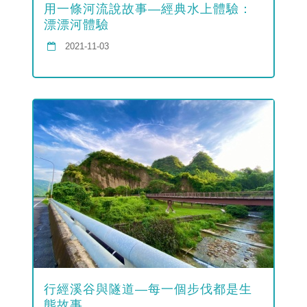
用一條河流說故事—經典水上體驗：
漂漂河體驗
2021-11-03
行經溪谷與隧道—每一個步伐都是生
態故事