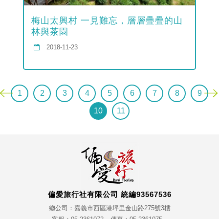
梅山太興村 一見難忘，層層疊疊的山
林與茶園
2018-11-23
1
2
3
4
5
6
7
8
9
10
11
偏愛旅行社有限公司 統編93567536
總公司：嘉義市西區港坪里金山路275號3樓